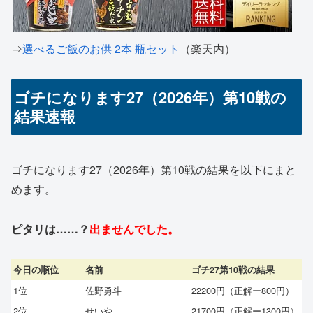
⇒
選べるご飯のお供 2本 瓶セット
（楽天内）
ゴチになります27（2026年）第10戦の
結果速報
ゴチになります27（2026年）第10戦の結果を以下にまと
めます。
ピタリは……？
出ませんでした。
今日の順位
名前
ゴチ27第10戦の結果
1位
佐野勇斗
22200円（正解ー800円）
2位
せいや
21700円（正解ー1300円）