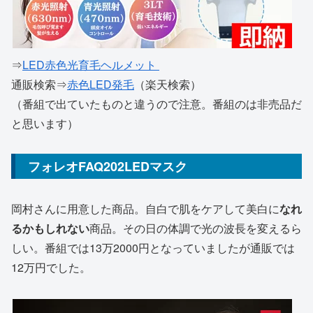
⇒
LED赤色光育毛ヘルメット
通販検索⇒
赤色LED発毛
（楽天検索）
（番組で出ていたものと違うので注意。番組のは非売品だ
と思います）
フォレオFAQ202LEDマスク
岡村さんに用意した商品。自白で肌をケアして美白に
なれ
るかもしれない
商品。その日の体調で光の波長を変えるら
しい。番組では13万2000円となっていましたが通販では
12万円でした。