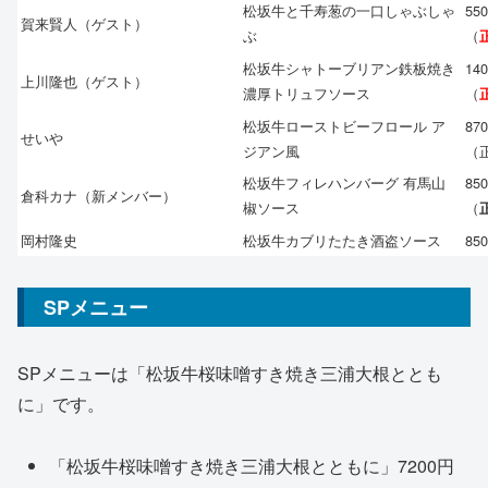
松坂牛と千寿葱の一口しゃぶしゃ
55
賀来賢人（ゲスト）
ぶ
（
松坂牛シャトーブリアン鉄板焼き
14
上川隆也（ゲスト）
濃厚トリュフソース
（
松坂牛ローストビーフロール ア
87
せいや
ジアン風
（
松坂牛フィレハンバーグ 有馬山
85
倉科カナ（新メンバー）
椒ソース
（
岡村隆史
松坂牛カブリたたき酒盗ソース
85
SPメニュー
SPメニューは「松坂牛桜味噌すき焼き三浦大根ととも
に」です。
「松坂牛桜味噌すき焼き三浦大根とともに」7200円