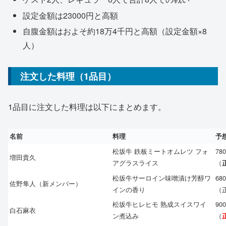
設定金額は23000円と高額
自腹金額はおよそ約18万4千円と高額（設定金額×8
人）
注文した料理（1品目）
1品目に注文した料理は以下にまとめます。
名前
料理
予
松坂牛 鉄板ミートオムレツ フォ
78
増田貴久
アグラスライス
（
松坂牛サーロイン味噌漬け芳醇ワ
68
佐野隼人（新メンバー）
インの香り
（
松坂牛ヒレヒモ 熟成スイスワイ
90
白石麻衣
ン煮込み
（