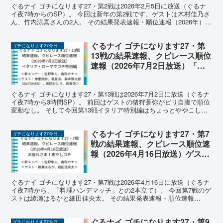
ぐるナイ ゴチになります27・第2戦は2026年2月5日に放送（ぐるナ
イ夜7時からのSP）。 今回は新年の第2戦です。ゲストは木村佳乃さ
ん、竹内涼真さんの2人。 その結果発表速報・順位速報（2026年）を
まとめます。最新情報を下がって確認く...
ぐるナイ ゴチになります27・第
ゴチになります27今日の結果速報（2026年）
13戦の結果速報、クビレース順位
速報（2026年7月2日放送）「イ
タリア・ローマでゴチになりま
す」
ぐるナイ ゴチになります27・第13戦は2026年7月2日に放送（ぐるナ
イ夜7時から3時間SP）。 前回はゲストの猪狩蒼弥がビリ自腹で順位
変動なし。 そして今回第13戦イタリア特別編はちょっとややこし
い。 ゲストは仲里依紗、竜星涼、森本慎太...
ぐるナイ ゴチになります27・第7
ゴチになります27今日の結果速報（2026年）
戦の結果速報、クビレース順位速
報（2026年4月16日放送）ゲスト
は町田啓太で「春休み！子どもに
ささりたいゴチ」
ぐるナイ ゴチになります27・第7戦は2026年4月16日に放送（ぐるナ
イ夜7時から、「料理ハンデマッチ」との2本立て）。 今回第7戦のゲ
ストは綾瀬はるかと細田佳央太。 その結果発表速報・順位速報
（2026年）をまとめます。最新情報を下がっ...
ぐるナイ ゴチになります27・第9
ゴチになります27今日の結果速報（2026年）