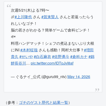
次週5/21(木)よる7時〜
🍖
#上川隆也
さん
#賀来賢人
さんと若返ったらう
れしいなゴチ！
脳の若さがわかる？簡単ゲームで倉科ピンチ！
🐟
料理ハンデマッチ！シェフの煮込まないぶり大根
にINI
#木村柾哉
さんも感動！岡村大仕事？
#増田
貴久
#せいや
#白石麻衣
#佐野勇斗
#倉科カナ
#錦
鯉長谷川
…
pic.twitter.com/IDTpJvI8af
— ぐるナイ_公式 (@guru99_ntv)
May 14, 2026
（参考：
ゴチのゲスト歴代と結果一覧
）