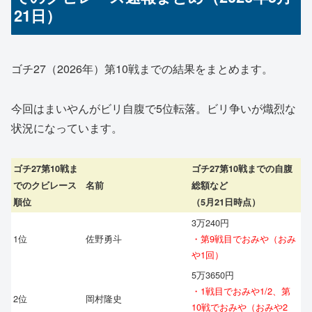
21日）
ゴチ27（2026年）第10戦までの結果をまとめます。
今回はまいやんがビリ自腹で5位転落。ビリ争いが熾烈な
状況になっています。
ゴチ27第10戦ま
ゴチ27第10戦までの自腹
でのクビレース
名前
総額など
順位
（5月21日時点）
3万240円
1位
佐野勇斗
・第9戦目でおみや（おみ
や1回）
5万3650円
・1戦目でおみや1/2、第
2位
岡村隆史
10戦でおみや（おみや2