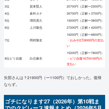
3位
賀来賢人
20700円（正解ー2300円）
4位
倉科カナ
26700円（正解＋3700円）
5位
増田貴久
19200円（正解ー3800円）
6位
上川隆也
27200円（正解＋4200円）
16200円（正解ー6800円）
7位
岡村隆史
・おみや2万8000円の支払
い
15200円（正解ー7800円）
8位ビリ自腹
白石麻衣
・ビリ自腹16万9100円の
支払い
矢部さんは？21900円（ー1100円）でおしかった。復帰
ならず。
ゴチになります27（2026年）第10戦ま
でのクビレース速報まとめ（2026年5月