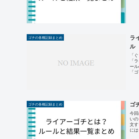
ラ
ゴチの各種記録まとめ
ル
「ぐ
「ラ
ール
「ゴ
ゴ
ゴチの各種記録まとめ
今回
いの
文す
には