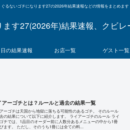
ぐるないゴチになります27の2026年結果速報などの情報をまとめます
ます27(2026年)結果速報、クビ
今日の結果速報
お店一覧
ゲスト一覧
イアーゴチとは？ルールと過去の結果一覧
アーゴチは天国から地獄に落ちる可能性のあるゴチ。 そのルール
去の結果について以下に紹介します。 ライアーゴチのルール ライ
ゴチでは、1品目のオーダー前に人数分あるメニューの中から1冊
びます。 ただし、そのうち1冊には全ての料...