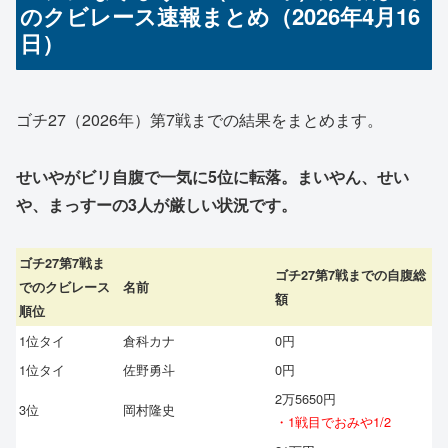
のクビレース速報まとめ（2026年4月16
日）
ゴチ27（2026年）第7戦までの結果をまとめます。
せいやがビリ自腹で一気に5位に転落。まいやん、せい
や、まっすーの3人が厳しい状況です。
ゴチ27第7戦ま
ゴチ27第7戦までの自腹総
でのクビレース
名前
額
順位
1位タイ
倉科カナ
0円
1位タイ
佐野勇斗
0円
2万5650円
3位
岡村隆史
・1戦目でおみや1/2