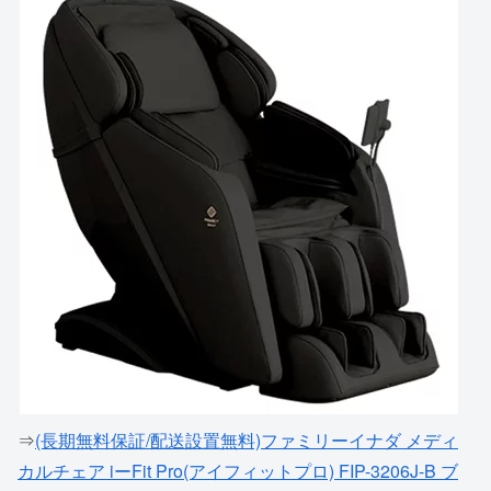
⇒
(長期無料保証/配送設置無料)ファミリーイナダ メディ
カルチェア iーFit Pro(アイフィットプロ) FIP-3206J-B ブ