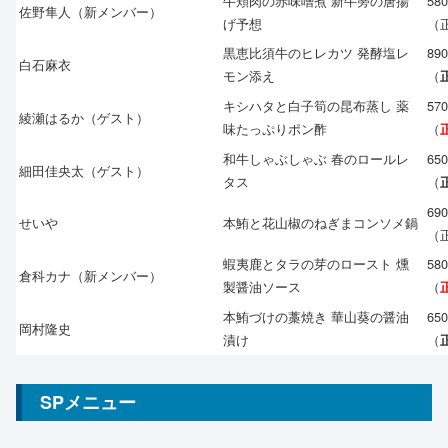
牛頬肉の赤味噌煮 新牛蒡の唐揚
58
佐野隼人（新メンバー）
げ予想
（正
黒恵比須牛のヒレカツ 発酵塩レ
89
白石麻衣
モン添え
（
キシハタと白子筍の昆布蒸し 薬
57
綾瀬はるか（ゲスト）
味たっぷりポン酢
（
和牛しゃぶしゃぶ 春のロールレ
65
細田佳央太（ゲスト）
タス
（
69
せいや
本鮪と花山椒のねぎまコンソメ鍋
（
蝦夷鹿とタラの芽のロースト 燻
58
倉科カナ（新メンバー）
製醤油ソース
（
本鮪づけの藁焼き 華山葵の醤油
65
岡村隆史
漬け
（
SPメニュー