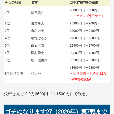
今日の順位
名前
ゴチ27第7戦の結果
25300円（＋300円）
1位
増田貴久
・ニヤピン1万円ゲット
2位
佐野隼人
25900円（＋900円）
3位
倉科カナ
22900円（ー2100円）
4位
綾瀬はるか
27500円（＋2500円）
5位
白石麻衣
22300円（ー2700円）
6位
岡村隆史
29200円（＋4200円）
7位
細田佳央太
30500円（＋5500円）
18600円（ー6400円）
8位ビリ自腹
せいや
・ビリ自腹＋おみや22万
6200円の支払い
矢部さんは？2万6500円（＋1500円）で残念。
ゴチになります27（2026年）第7戦まで