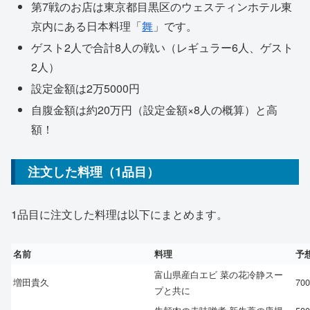
第7戦のお店は東京都目黒区のウェスティンホテル東
京内にある日本料理「
舞
」です。
ゲスト2人で合計8人の戦い（レギュラー6人、ゲスト
2人）
設定金額は2万5000円
自腹金額は約20万円（設定金額×8人の概算）と高
額！
注文した料理（1品目）
1品目に注文した料理は以下にまとめます。
名前
料理
予
富山県産白エビ 菜の花冷静スー
増田貴久
70
プと共に