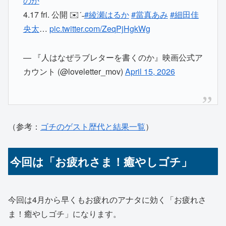
のか
4.17 fri. 公開 ✉️ˊ˗
#綾瀬はるか
#當真あみ
#細田佳
央太
…
pic.twitter.com/ZeqPjHgkWg
— 『人はなぜラブレターを書くのか』映画公式ア
カウント (@loveletter_mov)
April 15, 2026
（参考：
ゴチのゲスト歴代と結果一覧
）
今回は「お疲れさま！癒やしゴチ」
今回は4月から早くもお疲れのアナタに効く「お疲れさ
ま！癒やしゴチ」になります。