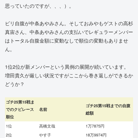
思っていたのですが、、、）。
ビリ自腹が中条あやみさん。そしておみやもゲストの高杉
真宙さん、中条あやみさんの支払いでレギュラーメンバー
はトータル自腹金額に変動なしで順位の変動もありませ
ん。
1位2位が新メンバーという異例の展開が続いています。
増田貴久が厳しい状況ですがここから巻き返しができるか
どうか？
ゴチ25第15戦ま
ゴチ25第15戦までの自腹
でのクビレース
名前
総額
順位
1位
高橋文哉
1万7875円
2位
やす子
18万9974円