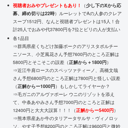
視聴者おみやプレゼントもあり！
（
少し下のXから応
募、締め切りは22時
）ルーレットでAの人参のクレア
スープ1512円、なんと視聴者プレゼントは15人！合
計25人でおみや代37800円を7位とビリの人が支払い
各1品目
⇒群馬県産くちどけ加藤ポークのアリスタポルチー
ニソース、小芝風花さん予想7600円のところ正解は
5800円とそこそこの誤差（
正解から＋1800円
）
⇒近江牛肩ロースのスペッツァティーノ、高橋文哉
さん予想6800円のところ正解は7800円と怪しい誤差
（
正解からー1000円
）もしかしてライヤーか？
⇒毛ガニのアルヴァポーレ ウニのリゾットを添え
て、中条あやみさん予想7000円のところと正解は
12400円と大大大誤算！！！（
正解からー5400円
）
⇒熊本県産あか牛のタリアータサルサ・ヴィノロッ
ソ、やす子予想8200円のところ正解は9600円と微妙