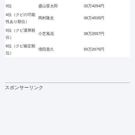
3位
盛山晋太郎
32万4254円
4位（クビの可能
岡村隆史
36万4535円
性あり順位）
5位（クビ濃厚順
小芝風花
38万2557円
位）
6位（クビ確定順
増田貴久
50万2075円
位）
スポンサーリンク