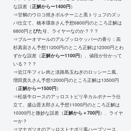
な誤差（
正解からー1400円
）
⇒甘鯛のウロコ焼きポルチーニと黒トリュフのズッ
パ仕立て、橋本環奈さん予想6800円のところ正解は
6800円と
ぴたり
、ライヤーなのか？？？
⇒ブルーオマールのアルブッロケッパーの香り：高
杉真宙さん予想11200円のところ正解は12300円とわ
ずかな誤差（
正解からー1100円
）、値段が分かって
いる？？？
⇒近江牛フィレ肉と淡路島玉ねぎのロッシーニ風、
増田貴久さん予想12000円のところ正解は13500円
（
正解からー1500円
）
⇒松坂牛ロースのアッロストピリ辛カルボナーラ仕
立て、盛山晋太郎さん予想11000円のところ正解は
10300円と微妙な誤差（
正解から＋700円
）、ライヤ
ーか？
⇒マナガツオのアッロストナポリ風ハーブソース、